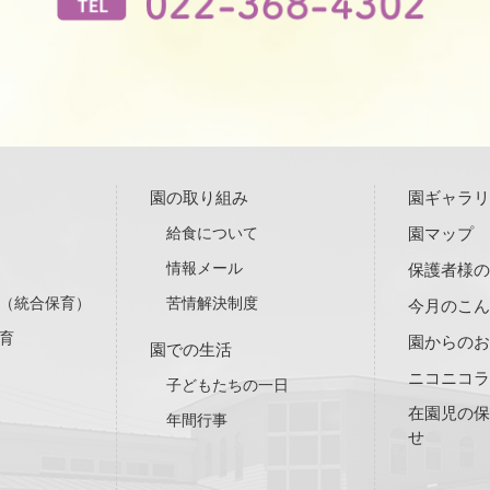
園の取り組み
園ギャラ
給食について
園マップ
情報メール
保護者様
（統合保育）
苦情解決制度
今月のこん
育
園からの
園での生活
ニコニコ
子どもたちの一日
在園児の
年間行事
せ